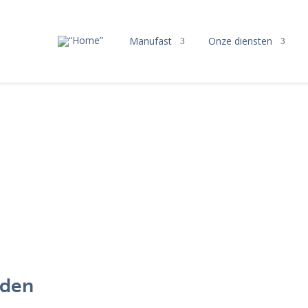
Manufast
Onze diensten
nden