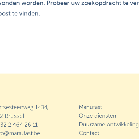
evonden worden. Probeer uw zoekopdracht te verf
ost te vinden.
tsesteenweg 1434,
Manufast
2 Brussel
Onze diensten
Duurzame ontwikkeling
32 2 464 26 11
nfo@manufast.be
Contact