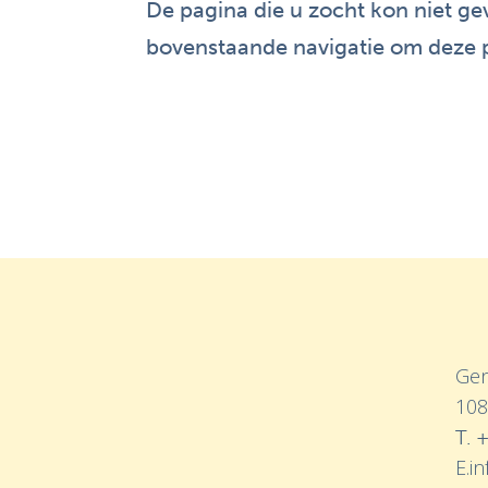
De pagina die u zocht kon niet g
bovenstaande navigatie om deze p
Gen
108
T.
+
E.i